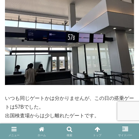
いつも同じゲートかは分かりませんが、この日の搭乗ゲー
トは57Bでした。
出国検査場からは少し離れたゲートです。
9時55分出発予定で、搭乗開始は9時15分の予定でした
メニュー
ホーム
検索
トップ
サイドバー