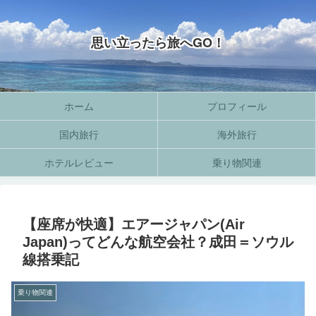
思い立ったら旅へGO！
ホーム
プロフィール
国内旅行
海外旅行
ホテルレビュー
乗り物関連
【座席が快適】エアージャパン(Air
Japan)ってどんな航空会社？成田＝ソウル
線搭乗記
乗り物関連