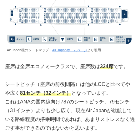
Air Japan機のシートマップ
Air Japanホームページ
より引用
座席は全席エコノミークラスで、座席数は
324席
です。
シートピッチ（座席の前後間隔）は他のLCCと比べてや
や広く
81センチ（32インチ）
となっています。
これはANAの国内線向け787のシートピッチ、79センチ
（31インチ）よりも少し広く、現在Air Japanが就航して
いる路線程度の搭乗時間であれば、あまりストレスなく過
ごす事ができるのではないかと思います。