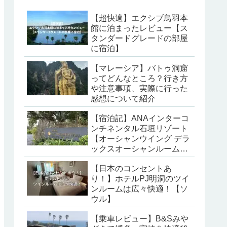
【超快適】エクシブ鳥羽本
館に泊まったレビュー【ス
タンダードグレードの部屋
に宿泊】
【マレーシア】バトゥ洞窟
ってどんなところ？行き方
や注意事項、実際に行った
感想について紹介
【宿泊記】ANAインターコ
ンチネンタル石垣リゾート
【オーシャンウイング デラ
ックスオーシャンルームに
宿泊】
【日本のコンセントあ
り！】ホテルPJ明洞のツイ
ンルームは広々快適！【ソ
ウル】
【乗車レビュー】B&Sみや