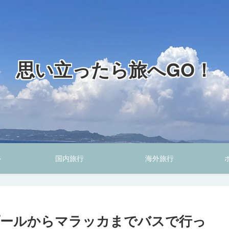
思い立ったら旅へGO！
ル
国内旅行
海外旅行
プールからマラッカまでバスで行っ