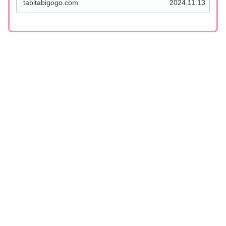
tabitabigogo.com
2024.11.13
のような疑問を...