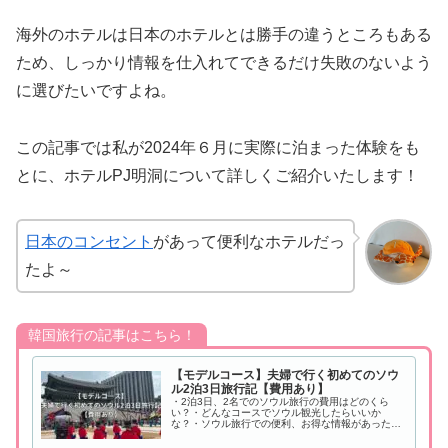
海外のホテルは日本のホテルとは勝手の違うところもある
ため、しっかり情報を仕入れてできるだけ失敗のないよう
に選びたいですよね。
この記事では私が2024年６月に実際に泊まった体験をも
とに、ホテルPJ明洞について詳しくご紹介いたします！
日本のコンセント
があって便利なホテルだっ
たよ～
韓国旅行の記事はこちら！
【モデルコース】夫婦で行く初めてのソウ
ル2泊3日旅行記【費用あり】
・2泊3日、2名でのソウル旅行の費用はどのくら
い？・どんなコースでソウル観光したらいいか
な？・ソウル旅行での便利、お得な情報があったら
教えてほしい・推し活メインじゃないソウル旅行記
はないの？この記事にたどりついたみなさんは上記