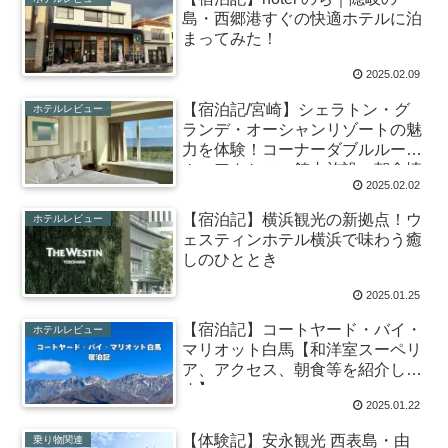
島・西郷港すぐの快適ホテルに泊
まってみた！
2025.02.09
【宿泊記/宮崎】シェラトン・グ
ホテルレビュー
ランデ・オーシャンリゾートの魅
力を体験！コーナーダブルルー
ム・アクセス・館内施設・朝食情
2025.02.02
報など
【宿泊記】横浜観光の新拠点！ウ
ホテルレビュー
ェスティンホテル横浜で味わう癒
しのひととき
2025.01.25
【宿泊記】コートヤード・バイ・
ホテルレビュー
マリオット白馬【和洋室スーペリ
ア、アクセス、朝食等を紹介しま
す】
2025.01.22
【体験記】安永観光 西表島・由
乗り物関連