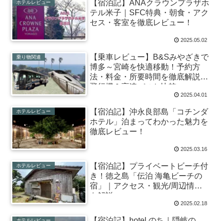
【宿泊記】ANAクラウンプラザホ
ホテルレビュー
テル米子｜SFC特典・朝食・アク
セス・客室を徹底レビュー！
2025.05.02
【乗車レビュー】B&Sみやざきで
乗り物関連
博多～宮崎を快適移動！予約方
法・料金・所要時間を徹底解説｜
飛行機＆高速バスと比較
2025.04.01
【宿泊記】沖永良部島「コチンダ
ホテルレビュー
ホテル」泊まってわかった魅力を
徹底レビュー！
2025.03.16
【宿泊記】プライベートビーチ付
ホテルレビュー
き！徳之島「伝泊 海亀ビーチの
宿」｜アクセス・観光/周辺情報
も解説
2025.02.18
【宿泊記】hotel のち｜隠岐の
ホテルレビュー