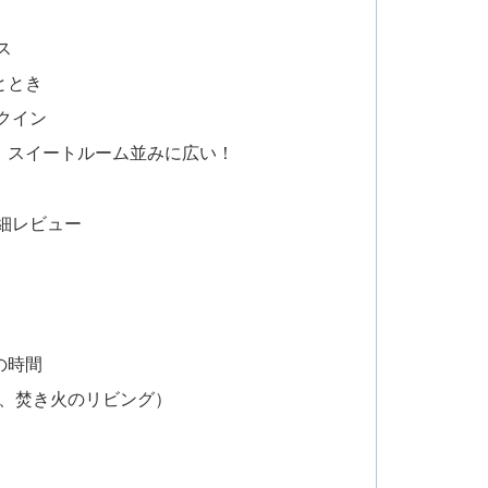
ス
ととき
クイン
：スイートルーム並みに広い！
細レビュー
の時間
プール、焚き火のリビング）