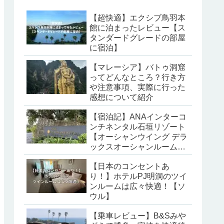
【超快適】エクシブ鳥羽本
館に泊まったレビュー【ス
タンダードグレードの部屋
に宿泊】
【マレーシア】バトゥ洞窟
ってどんなところ？行き方
や注意事項、実際に行った
感想について紹介
【宿泊記】ANAインターコ
ンチネンタル石垣リゾート
【オーシャンウイング デラ
ックスオーシャンルームに
宿泊】
【日本のコンセントあ
り！】ホテルPJ明洞のツイ
ンルームは広々快適！【ソ
ウル】
【乗車レビュー】B&Sみや